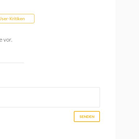
User-Kritiken
e vor.