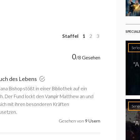
SPECIAL
Staffel
1
2
3
Serie
0
/8 Gesehen
"A
Buch des Lebens
iana Bishop stößt in einer Bibliothek auf ein
h. Der Fund lockt den Vampir Matthew an und
 sich mit ihren besonderen Kräften
Serie
usetzen.
Gesehen von
9 Usern
"A