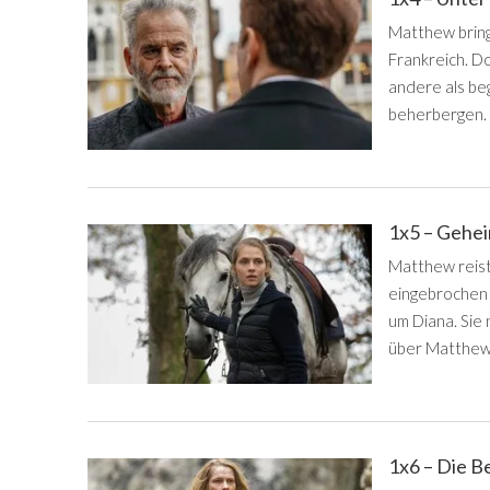
Matthew bring
Frankreich. D
andere als be
beherbergen.
1x5 – Gehe
Matthew reist 
eingebrochen
um Diana. Sie 
über Matthew
1x6 – Die B