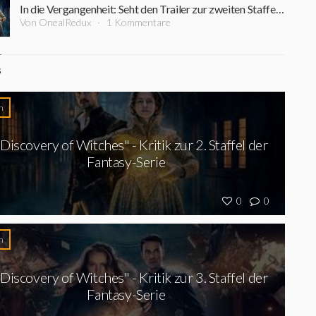
In die Vergangenheit: Seht den Trailer zur zweiten Staffel "A Discovery Of Witches"
Von OnealRedux
1 Kommentare
S
n
 Discovery of Witches" - Kritik zur 2. Staffel der
Fantasy-Serie
0
0
n
 Discovery of Witches" - Kritik zur 3. Staffel der
Fantasy-Serie