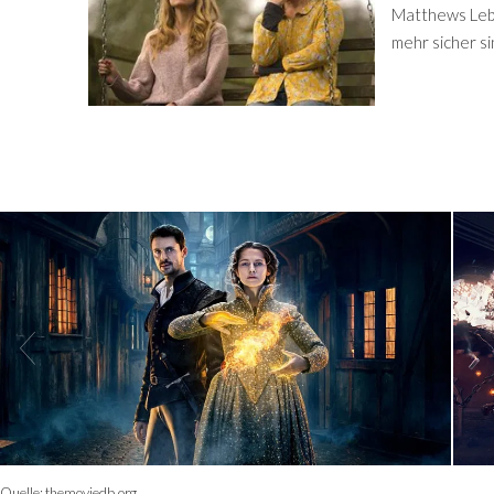
Matthews Lebe
mehr sicher s
Quelle:
themoviedb.org