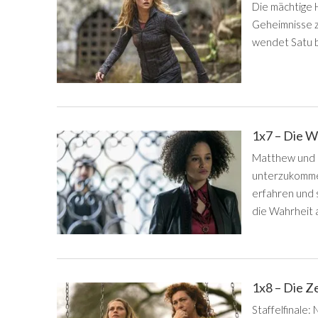
Die mächtige 
Geheimnisse z
wendet Satu b
1x7 – Die W
Matthew und D
unterzukomme
erfahren und s
die Wahrheit 
1x8 – Die Z
Staffelfinale: