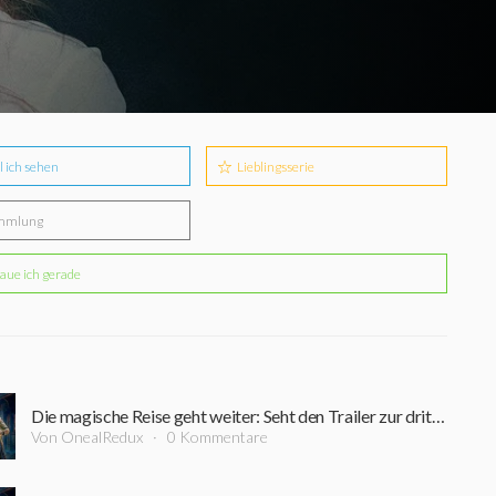
l ich sehen
Lieblingsserie
mmlung
aue ich gerade
Die magische Reise geht weiter: Seht den Trailer zur dritten Staffel "A Discovery Of Witches"
Von OnealRedux
0 Kommentare