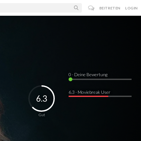
BEITRETEN
LOGIN
0
· Deine Bewertung
6.3 · Moviebreak User
6.3
Gut