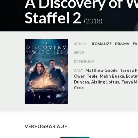
A Discovery of W
Staffel 2
(2018)
60 MIN
ROMANZE
DRAMA
FA
REGIE
DREHBUCH
Matthew Goode
,
Teresa P
CAST
Owen Teale
,
Malin Buska
,
Edwar
Duncan
,
Aisling Loftus
,
Tanya M
Cree
VERFÜGBAR AUF