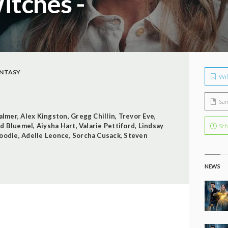
itches -
NTASY
Wil
Sa
almer
,
Alex Kingston
,
Gregg Chillin
,
Trevor Eve
,
d Bluemel
,
Aiysha Hart
,
Valarie Pettiford
,
Lindsay
Sch
oodie
,
Adelle Leonce
,
Sorcha Cusack
,
Steven
NEWS