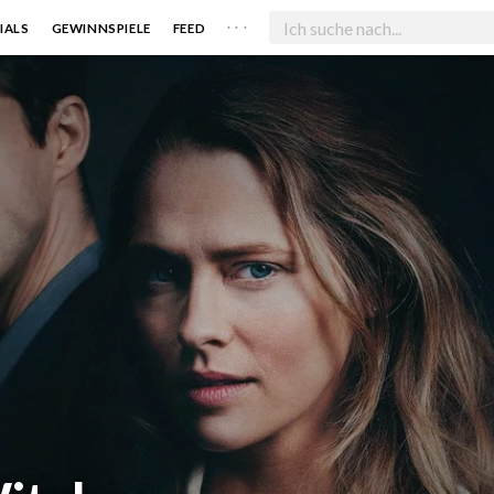
. . .
IALS
GEWINNSPIELE
FEED