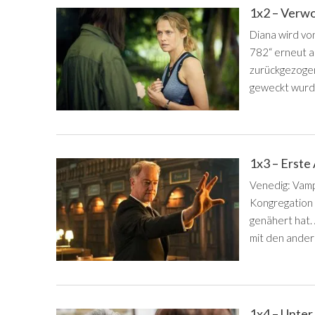
1x2 – Verw
Diana wird vo
782“ erneut a
zurückgezogen,
geweckt wurd
1x3 – Erste
Venedig: Vamp
Kongregation v
genähert hat. 
mit den ande
1x4 – Unte