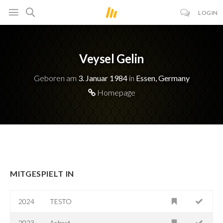
LOGIN
Veysel Gelin
Geboren am
3. Januar 1984
in
Essen, Germany
Homepage
MITGESPIELT IN
2024
TESTO
2023
Asbest