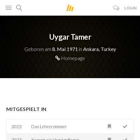
LOGIN
Uygar Tamer
Geboren am
8. Mai 1971
in
Ankara, Turkey
Homepage
MITGESPIELT IN
2023
Das Lehrerzimmer
2023
Kommt ein Vogel geflogen