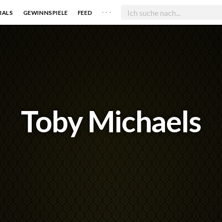
. . .
IALS
GEWINNSPIELE
FEED
Toby Michaels