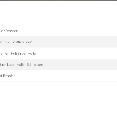
nior Bonner
e In A Goldfish Bowl
 einem Fuß in der Hölle
iner Laden voller Schrecken
f Pennies