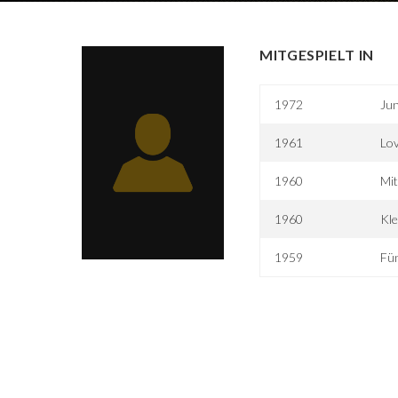
MITGESPIELT IN
1972
Ju
1961
Lov
1960
Mit
1960
Kle
1959
Fün