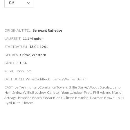
0.5
ORIGINAL TITEL
Sergeant Rutledge
LAUFZEIT
111 Minuten
STARTDATUM
13.01.1961
GENRES
Crime, Western
LÄNDER
USA
REGIE
John Ford
DREHBUCH
Willis Goldbeck
James Warner Bellah
CAST
Jeffrey Hunter
,
Constance Towers
,
Billie Burke
,
Woody Strode
,
Juano
Hernández
,
Willis Bouchey
,
Carleton Young
,
Judson Pratt
,
Phil Adams
,
Mario
Arteaga
,
Brandon Beach
,
Oscar Blank
,
Clifton Brandon
,
Naaman Brown
,
Louis
Byrd
,
Ruth Clifford