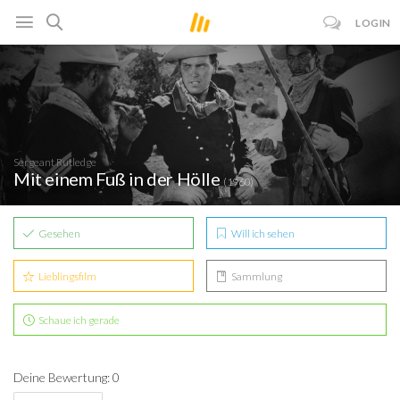
LOGIN
Sergeant Rutledge
Mit einem Fuß in der Hölle
(1960)
Gesehen
Will ich sehen
Lieblingsfilm
Sammlung
Schaue ich gerade
Deine Bewertung: 0