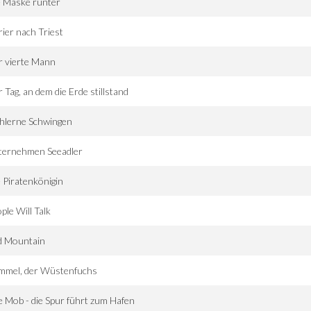
e Maske runter
ier nach Triest
r vierte Mann
 Tag, an dem die Erde stillstand
hlerne Schwingen
ternehmen Seeadler
 Piratenkönigin
ple Will Talk
d Mountain
mmel, der Wüstenfuchs
 Mob - die Spur führt zum Hafen