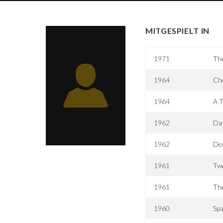
MITGESPIELT IN
1971
The
1964
Ch
1964
A T
1962
Da
1962
Der
1961
Tw
1961
Th
1960
Sp