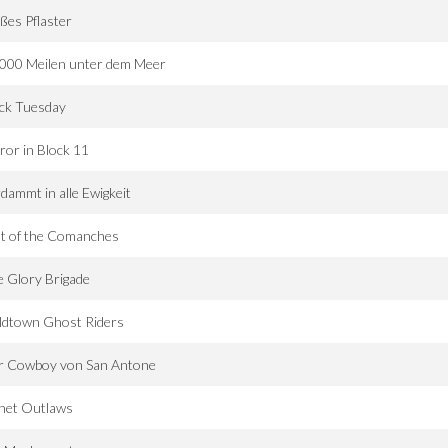
ßes Pflaster
.000 Meilen unter dem Meer
ck Tuesday
ror in Block 11
dammt in alle Ewigkeit
t of the Comanches
 Glory Brigade
ldtown Ghost Riders
r Cowboy von San Antone
anet Outlaws