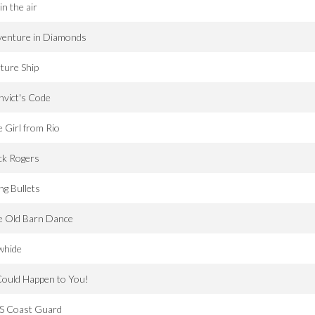
in the air
venture in Diamonds
ture Ship
vict's Code
 Girl from Rio
ck Rogers
g Bullets
e Old Barn Dance
whide
Could Happen to You!
S Coast Guard