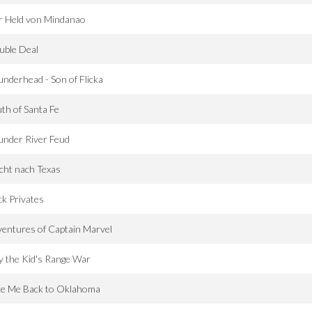
r Held von Mindanao
uble Deal
nderhead - Son of Flicka
th of Santa Fe
under River Feud
cht nach Texas
k Privates
entures of Captain Marvel
ly the Kid's Range War
ke Me Back to Oklahoma