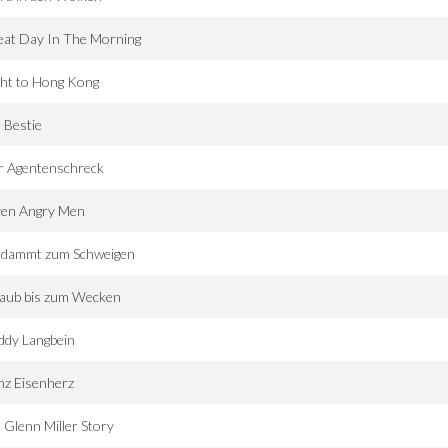
eat Day In The Morning
ght to Hong Kong
 Bestie
r Agentenschreck
ven Angry Men
rdammt zum Schweigen
laub bis zum Wecken
ddy Langbein
nz Eisenherz
 Glenn Miller Story