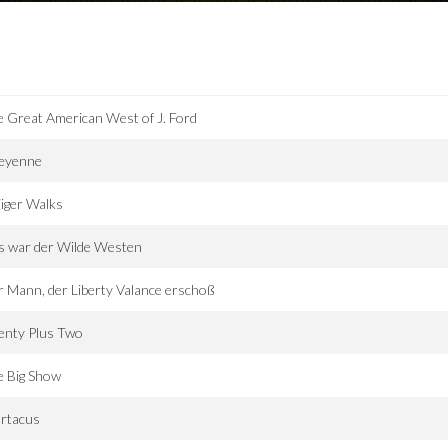
 Great American West of J. Ford
eyenne
iger Walks
s war der Wilde Westen
 Mann, der Liberty Valance erschoß
enty Plus Two
e Big Show
artacus