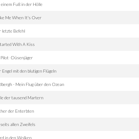
 einem Fuß in der Hölle
ke Me When It's Over
 letzte Befehl
Started With A Kiss
 Pilot -Düsenjäger
 Engel mit den blutigen Flügeln
dbergh - Mein Flug über den Ozean
le der tausend Martern
her der Enterbten
seits allen Zweifels
rd in den Wolken