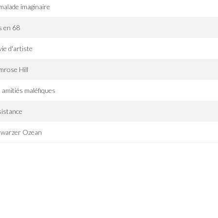
malade imaginaire
s en 68
vie d'artiste
mrose Hill
 amitiés maléfiques
istance
hwarzer Ozean