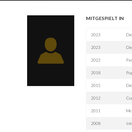
MITGESPIELT IN
2023
Die
2023
Die
2022
Pas
2018
Pup
2015
Di
2012
Cor
2011
Me
2008
Int