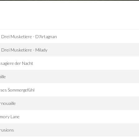
 Drei Musketiere - D'Artagnan
 Drei Musketiere - Milady
sagiere der Nacht
ille
eses Sommergefühl
nouaille
mory Lane
rusions