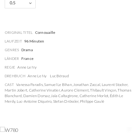
0.5
ORIGINAL TITEL
Cornouaille
LAUFZEIT
96 Minuten
GENRES
Drama
LÄNDER
France
REGIE
Anne Le Ny
DREHBUCH
Anne Le Ny
Luc Béraud
CAST
Vanessa Paradis
,
Samuel Le Bihan
,
Jonathan Zaccaï
,
Laurent Stocker
,
Martin Jobert
,
Catherine Vinatier
,
Aurore Clément
,
Thibault Vinçon
,
Thomas
Blanchard
,
Damien Dorsaz
,
Jaïa Caltagirone
,
Catherine Morlot
,
Édith Le
Merdy
,
Luc-Antoine Diquéro
,
Stefan Drössler
,
Philippe Gaulé