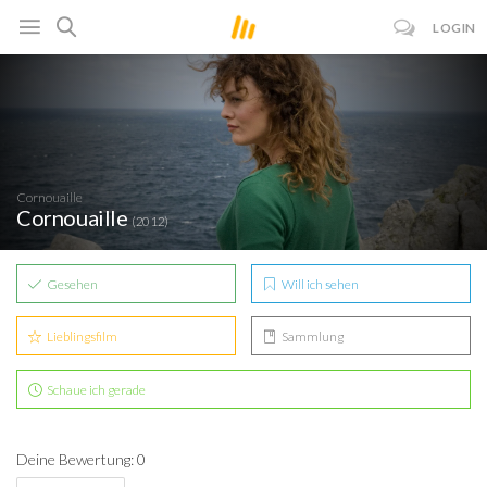
LOGIN
Cornouaille
Cornouaille
(2012)
Gesehen
Will ich sehen
Lieblingsfilm
Sammlung
Schaue ich gerade
Deine Bewertung: 0