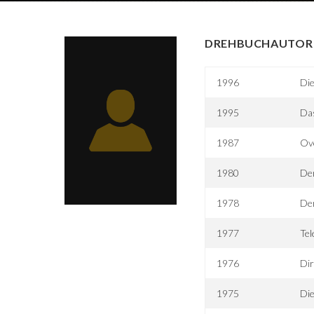
DREHBUCHAUTOR 
1996
Di
1995
Da
1987
Ov
1980
Der
1978
Der
1977
Tel
1976
Dir
1975
Die