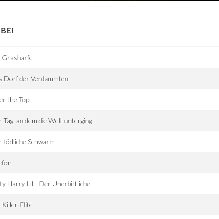
BEI
e Grasharfe
s Dorf der Verdammten
er the Top
 Tag, an dem die Welt unterging
 tödliche Schwarm
efon
ty Harry III - Der Unerbittliche
 Killer-Elite