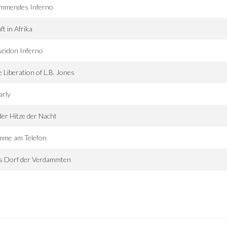
ammendes Inferno
ft in Afrika
eidon Inferno
 Liberation of L.B. Jones
arly
der Hitze der Nacht
mme am Telefon
s Dorf der Verdammten