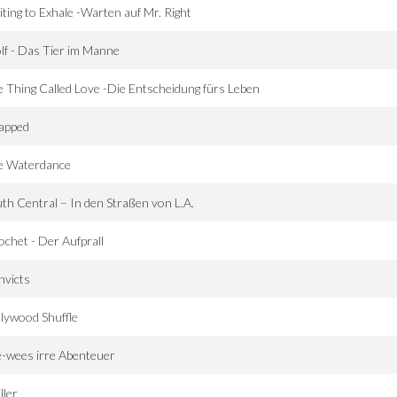
ting to Exhale -Warten auf Mr. Right
f - Das Tier im Manne
 Thing Called Love -Die Entscheidung fürs Leben
apped
e Waterdance
th Central – In den Straßen von L.A.
ochet - Der Aufprall
nvicts
lywood Shuffle
-wees irre Abenteuer
ller