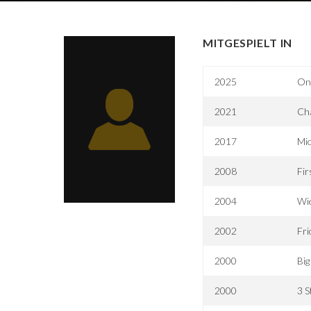
MITGESPIELT IN
2025
One
2021
Cha
2017
Mic
2008
Fir
2004
Wie
2002
Fri
2000
Bi
2000
3 S