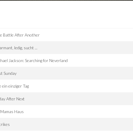
 Battle After Another
rmant, ledig, sucht ...
hael Jackson: Searching for Neverland
st Sunday
 ein einziger Tag
day After Next
g Mamas Haus
trikes