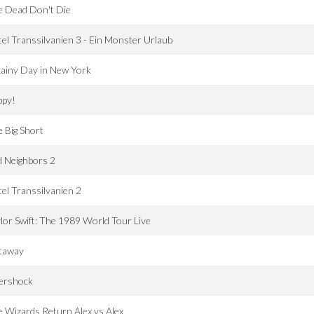
e Dead Don't Die
el Transsilvanien 3 - Ein Monster Urlaub
ainy Day in New York
ppy!
 Big Short
 Neighbors 2
el Transsilvanien 2
lor Swift: The 1989 World Tour Live
taway
tershock
 Wizards Return Alex vs Alex