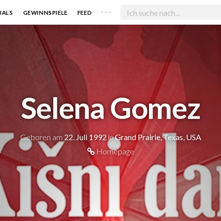
. . .
IALS
GEWINNSPIELE
FEED
Selena Gomez
Geboren am
22. Juli 1992
in
Grand Prairie, Texas, USA
Homepage