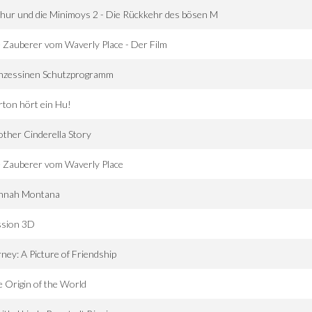
hur und die Minimoys 2 - Die Rückkehr des bösen M
 Zauberer vom Waverly Place - Der Film
inzessinen Schutzprogramm
ton hört ein Hu!
ther Cinderella Story
 Zauberer vom Waverly Place
nnah Montana
ssion 3D
ney: A Picture of Friendship
 Origin of the World