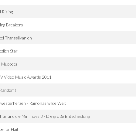
l Rising
ing Breakers
el Transsilvanien
tzlich Star
e Muppets
V Video Music Awards 2011
 Random!
westerherzen - Ramonas wilde Welt
hur und die Minimoys 3 - Die große Entscheidung
e for Haiti