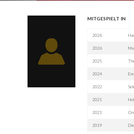
MITGESPIELT IN
2026
Ha
2026
Mar
2025
Th
2024
Emi
2022
Se
2021
Hot
2021
Onl
2019
Die