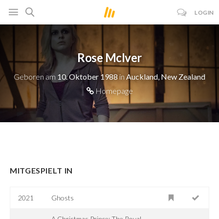
LOGIN
Rose McIver
Geboren am
10. Oktober 1988
in
Auckland, New Zealand
Homepage
MITGESPIELT IN
2021
Ghosts
A Christmas Prince: The Royal