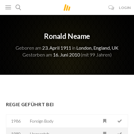
LOGIN
Ronald Neame
Geboren am
23. April 1911
in
London, England, UK
Gestorben am
16. Juni 2010
(mit 99 Jahren)
REGIE GEFÜHRT BEI
1986
Foreign Body
1980
Hopscotch