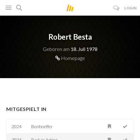
LOGIN
Robert Besta
Geboren am
18. Juli 1978
Homepage
MITGESPIELT IN
2024
Bonhoeffer
2024
Back in Action