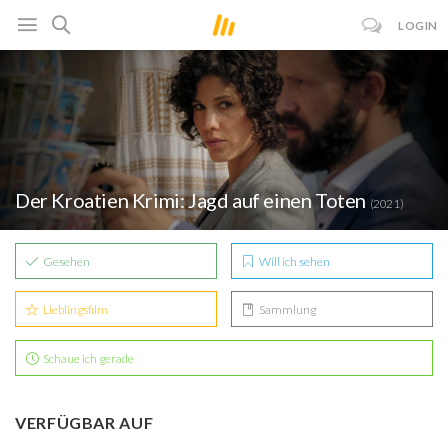
LOGIN
Der Kroatien Krimi: Jagd auf einen Toten
(2021)
Gesehen
Will ich sehen
Lieblingsfilm
Sammlung
Schaue ich gerade
VERFÜGBAR AUF