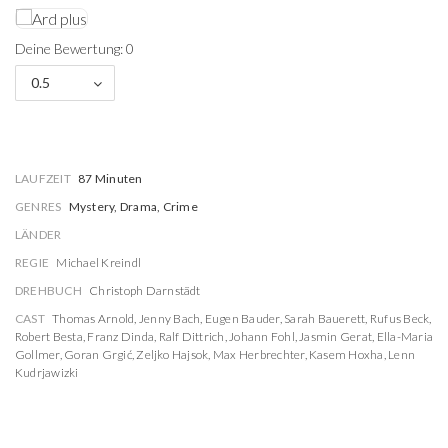
Deine Bewertung: 0
0.5
LAUFZEIT
87 Minuten
GENRES
Mystery, Drama, Crime
LÄNDER
REGIE
Michael Kreindl
DREHBUCH
Christoph Darnstädt
CAST
Thomas Arnold
,
Jenny Bach
,
Eugen Bauder
,
Sarah Bauerett
,
Rufus Beck
,
Robert Besta
,
Franz Dinda
,
Ralf Dittrich
,
Johann Fohl
,
Jasmin Gerat
,
Ella-Maria
Gollmer
,
Goran Grgić
,
Zeljko Hajsok
,
Max Herbrechter
,
Kasem Hoxha
,
Lenn
Kudrjawizki