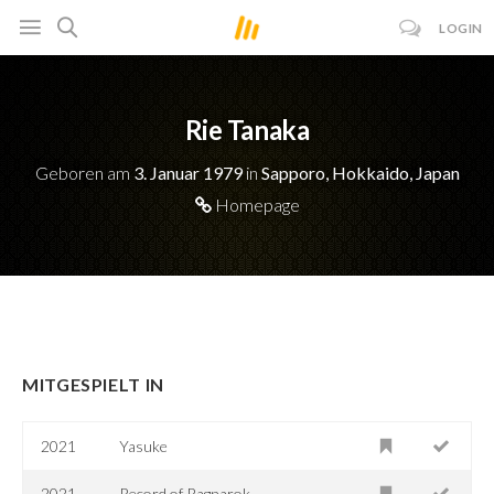
LOGIN
Rie Tanaka
Geboren am
3. Januar 1979
in
Sapporo, Hokkaido, Japan
Homepage
MITGESPIELT IN
2021
Yasuke
2021
Record of Ragnarok