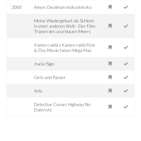
2000
Amon: Devilman mokushiroku
Meine Wiedergeburt als Schleim
in einer anderen Welt - Der Film:
Tränen des azurblauen Meers
Kamen raidâ x Kamen raidâ Fôze
& Ôzu Movie taisen Mega Max
.hack//Sign
Girls und Panzer
Arte
Detective Conan: Highway No
Datenshi