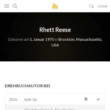
LOGIN
Rhett Reese
Geboren am
1. Januar 1975
in
Brockton, Massachusetts,
USA
DREHBUCHAUTOR BEI
2026
Balls Up
Die Unfassbaren 3 - Now You See