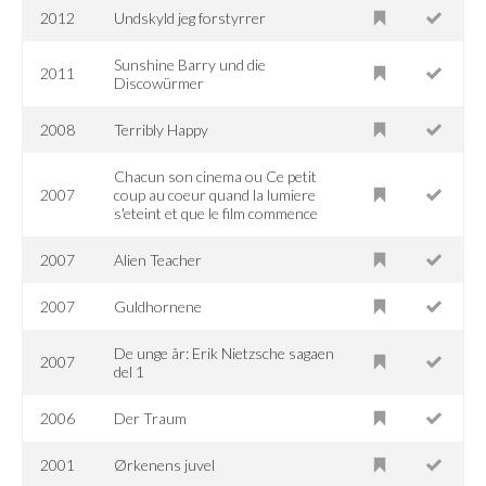
2012
Undskyld jeg forstyrrer
Sunshine Barry und die
2011
Discowürmer
2008
Terribly Happy
Chacun son cinema ou Ce petit
2007
coup au coeur quand la lumiere
s'eteint et que le film commence
2007
Alien Teacher
2007
Guldhornene
De unge år: Erik Nietzsche sagaen
2007
del 1
2006
Der Traum
2001
Ørkenens juvel