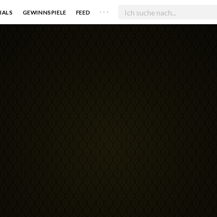
. . .
IALS
GEWINNSPIELE
FEED