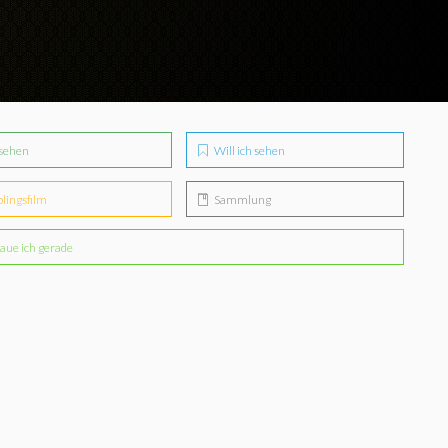
sehen
Will ich sehen
blingsfilm
Sammlung
aue ich gerade