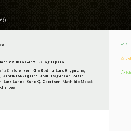
8)
Ge
ER
Lie
Henrik Ruben Genz
Erling Jepsen
ria Christensen
,
Kim Bodnia
,
Lars Brygmann
,
Sch
g
,
Henrik Lykkegaard
,
Bodil Jørgensen
,
Peter
n
,
Lars Lunøe
,
Sune Q. Geertsen
,
Mathilde Maack
,
Scharbau