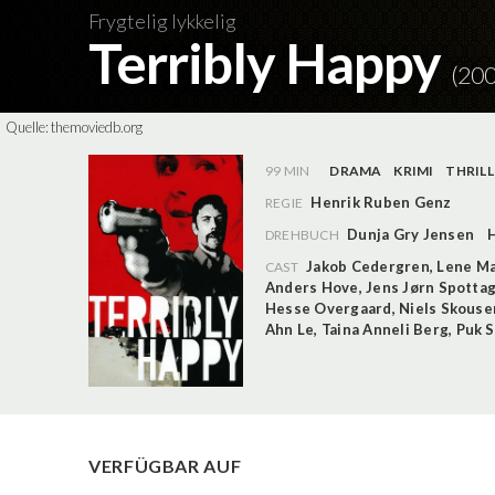
Frygtelig lykkelig
Terribly Happy
(200
Quelle:
themoviedb.org
99 MIN
DRAMA
KRIMI
THRILL
Henrik Ruben Genz
REGIE
Dunja Gry Jensen
DREHBUCH
Jakob Cedergren
,
Lene Ma
CAST
Anders Hove
,
Jens Jørn Spotta
Hesse Overgaard
,
Niels Skouse
Ahn Le
,
Taina Anneli Berg
,
Puk 
VERFÜGBAR AUF