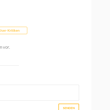
User-Kritiken
m vor.