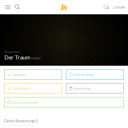
LOGIN
Drømmen
Der Traum
(2006)
Gesehen
Will ich sehen
Lieblingsfilm
Sammlung
Schaue ich gerade
Deine Bewertung: 0