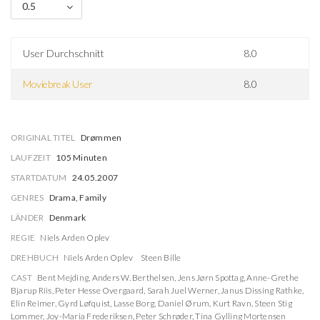
0.5
User Durchschnitt
8.0
Moviebreak User
8.0
ORIGINAL TITEL
Drømmen
LAUFZEIT
105 Minuten
STARTDATUM
24.05.2007
GENRES
Drama, Family
LÄNDER
Denmark
REGIE
Niels Arden Oplev
DREHBUCH
Niels Arden Oplev
Steen Bille
CAST
Bent Mejding
,
Anders W. Berthelsen
,
Jens Jørn Spottag
,
Anne-Grethe
Bjarup Riis
,
Peter Hesse Overgaard
,
Sarah Juel Werner
,
Janus Dissing Rathke
,
Elin Reimer
,
Gyrd Løfquist
,
Lasse Borg
,
Daniel Ørum
,
Kurt Ravn
,
Steen Stig
Lommer
,
Joy-Maria Frederiksen
,
Peter Schrøder
,
Tina Gylling Mortensen