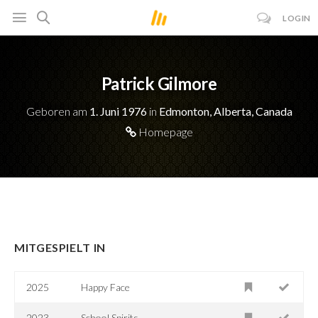
LOGIN
Patrick Gilmore
Geboren am
1. Juni 1976
in
Edmonton, Alberta, Canada
Homepage
MITGESPIELT IN
2025
Happy Face
2023
School Spirits