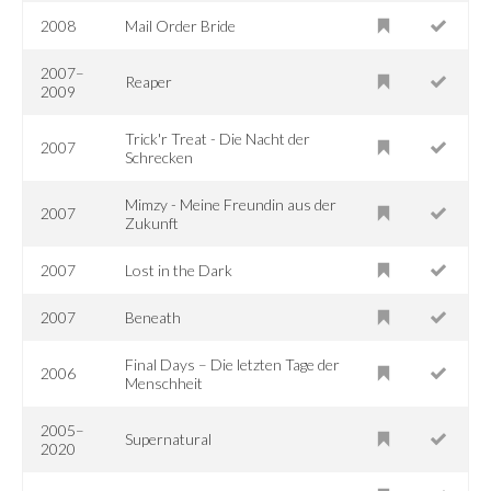
2008
Mail Order Bride
2007–
Reaper
2009
Trick'r Treat - Die Nacht der
2007
Schrecken
Mimzy - Meine Freundin aus der
2007
Zukunft
2007
Lost in the Dark
2007
Beneath
Final Days – Die letzten Tage der
2006
Menschheit
2005–
Supernatural
2020