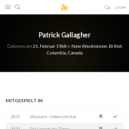
LOGIN
Patrick Gallagher
Geboren am
21. Februar 1968
in
New Westminster, British
Columbia, Canada
MITGESPIELT IN
2025
Wayward - Unberechenbar
2023
Die Legende des Tigers