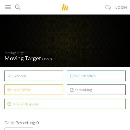
LOGIN
Moving Target
Moving Target
(1997)
Gesehen
Will ich sehen
Lieblingsfilm
Sammlung
Schaue ich gerade
Deine Bewertung: 0