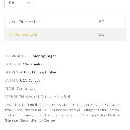
0.5
User Durchschnitt
5.0
Moviebreak User
5.0
ORIGINAL TITEL
Moving Target
LAUFZEIT
106 Minuten
GENRES
Action, Drama, Thriller
LÄNDER
USA, Canada
REGIE
Damian Lee
DREHBUCH
Kevin McCarthy
Mark Sevi
CAST
Michael Dudikoff
,
Ardon Bess
,
Michelle Johnson
,
Billy Dee Williams
,
Tom Harvey
,
Noam Jenkins
,
Len Doncheff
,
Patrick Gallagher
,
Peter Boretski
,
Michael Bernardo
,
Robert Thomas
,
Tig Fong
,
Lauro Chartrand
,
Tom Melissis
,
Shannon Klassen
,
Patrick Ezerzer