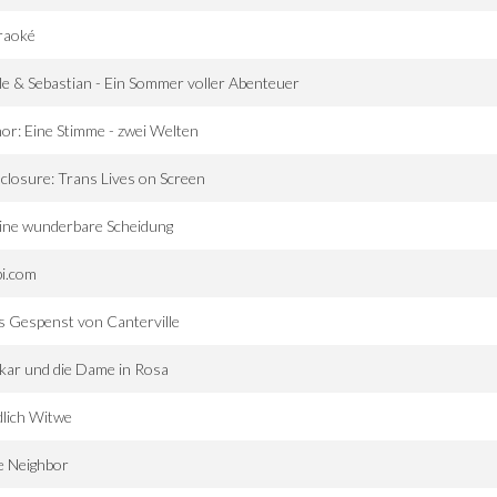
raoké
le & Sebastian - Ein Sommer voller Abenteuer
or: Eine Stimme - zwei Welten
closure: Trans Lives on Screen
ine wunderbare Scheidung
bi.com
 Gespenst von Canterville
ar und die Dame in Rosa
lich Witwe
e Neighbor