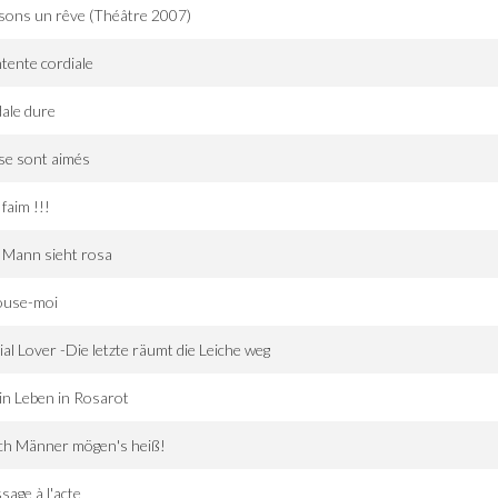
sons un rêve (Théâtre 2007)
ntente cordiale
ale dure
 se sont aimés
i faim !!!
 Mann sieht rosa
ouse-moi
ial Lover -Die letzte räumt die Leiche weg
n Leben in Rosarot
ch Männer mögen's heiß!
sage à l'acte