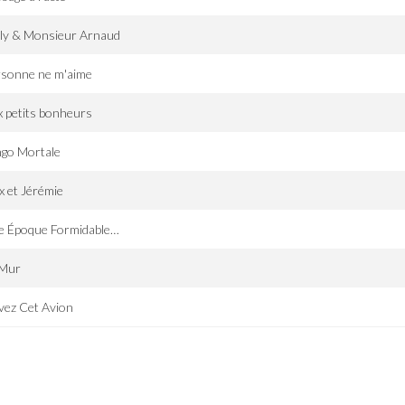
lly & Monsieur Arnaud
rsonne ne m'aime
 petits bonheurs
ngo Mortale
 et Jérémie
e Époque Formidable…
 Mur
vez Cet Avion