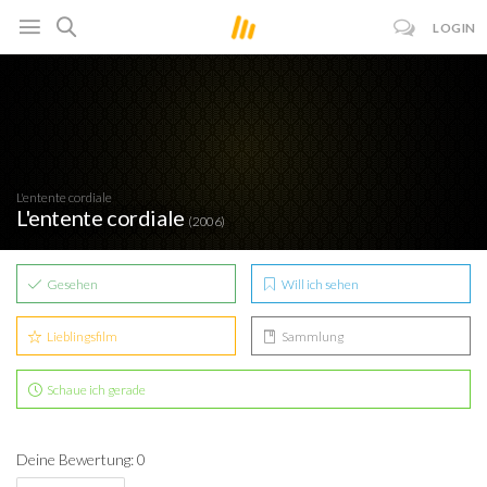
LOGIN
L'entente cordiale
L'entente cordiale
(2006)
Gesehen
Will ich sehen
Lieblingsfilm
Sammlung
Schaue ich gerade
Deine Bewertung: 0