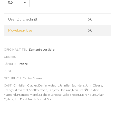
0.5
User Durchschnitt
6.0
Moviebreak User
6.0
ORIGINAL TITEL
L'entente cordiale
GENRES
LÄNDER
France
REGIE
DREHBUCH
Fabien Suarez
CAST
Christian Clavier
,
Daniel Auteuil
,
Jennifer Saunders
,
John Cleese
,
François Levantal
,
Shelley Conn
,
Sanjeev Bhaskar
,
Ivan Franěk
,
Didier
Flamand
,
François Morel
,
Michèle Laroque
,
Jake Broder
,
Marc Faure
,
Alain
Figlarz
,
Jim Field Smith
,
Michel Fortin