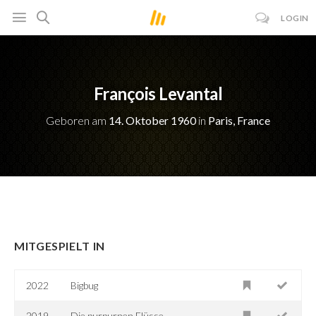
LOGIN
François Levantal
Geboren am
14. Oktober 1960
in
Paris, France
MITGESPIELT IN
2022
Bigbug
2019
Die purpurnen Flüsse