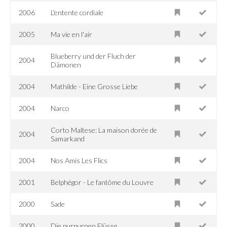
2006
L'entente cordiale
2005
Ma vie en l'air
Blueberry und der Fluch der
2004
Dämonen
2004
Mathilde - Eine Grosse Liebe
2004
Narco
Corto Maltese: La maison dorée de
2004
Samarkand
2004
Nos Amis Les Flics
2001
Belphégor - Le fantôme du Louvre
2000
Sade
2000
Die purpurnen Flüsse