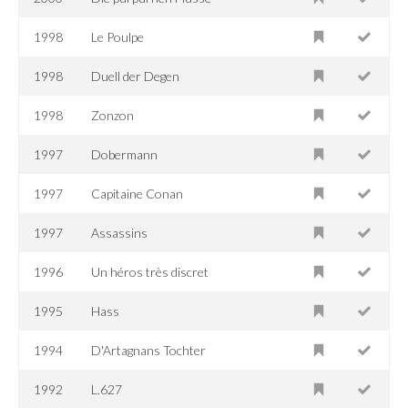
1998
Le Poulpe
1998
Duell der Degen
1998
Zonzon
1997
Dobermann
1997
Capitaine Conan
1997
Assassins
1996
Un héros très discret
1995
Hass
1994
D'Artagnans Tochter
1992
L.627