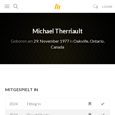
LOGIN
Michael Therriault
Geboren am
29. November 1977
in
Oakville, Ontario,
Canada
MITGESPIELT IN
2024
Fitting In
2024
Doc of Chucky