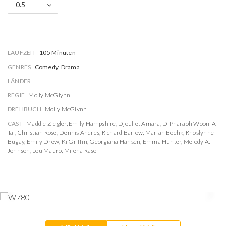
0.5
LAUFZEIT
105 Minuten
GENRES
Comedy, Drama
LÄNDER
REGIE
Molly McGlynn
DREHBUCH
Molly McGlynn
CAST
Maddie Ziegler
,
Emily Hampshire
,
Djouliet Amara
,
D'Pharaoh Woon-A-
Tai
,
Christian Rose
,
Dennis Andres
,
Richard Barlow
,
Mariah Boehk
,
Rhoslynne
Bugay
,
Emily Drew
,
Ki Griffin
,
Georgiana Hansen
,
Emma Hunter
,
Melody A.
Johnson
,
Lou Mauro
,
Milena Raso