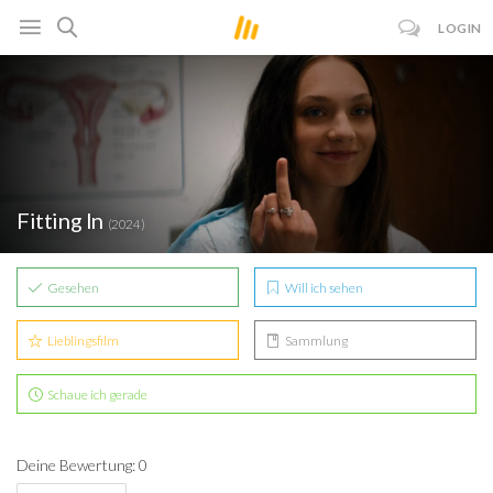
LOGIN
Fitting In
(2024)
Gesehen
Will ich sehen
Lieblingsfilm
Sammlung
Schaue ich gerade
Deine Bewertung: 0