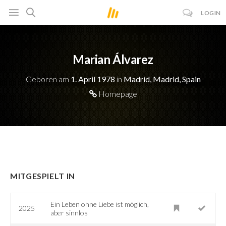
LOGIN
Marian Álvarez
Geboren am
1. April 1978
in
Madrid, Madrid, Spain
Homepage
MITGESPIELT IN
Ein Leben ohne Liebe ist möglich,
2025
aber sinnlos