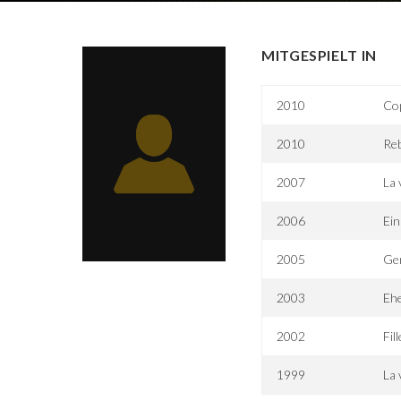
MITGESPIELT IN
2010
Co
2010
Reb
2007
La 
2006
Ein
2005
Gen
2003
Ehe
2002
Fil
1999
La 