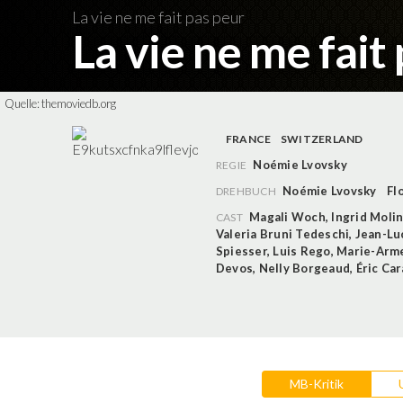
La vie ne me fait pas peur
La vie ne me fait
Quelle:
themoviedb.org
FRANCE
SWITZERLAND
Noémie Lvovsky
REGIE
Noémie Lvovsky
Fl
DREHBUCH
Magali Woch
,
Ingrid Molin
CAST
Valeria Bruni Tedeschi
,
Jean-Lu
Spiesser
,
Luis Rego
,
Marie-Arme
Devos
,
Nelly Borgeaud
,
Éric Ca
MB-Kritik