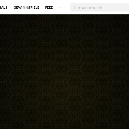
. . .
IALS
GEWINNSPIELE
FEED