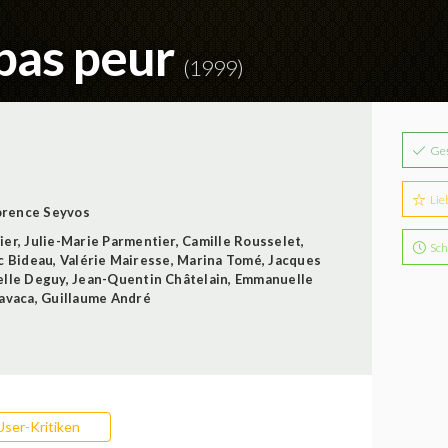
 pas peur
(1999)
Ge
Lie
orence Seyvos
ier
,
Julie-Marie Parmentier
,
Camille Rousselet
,
Sch
c Bideau
,
Valérie Mairesse
,
Marina Tomé
,
Jacques
lle Deguy
,
Jean-Quentin Châtelain
,
Emmanuelle
ravaca
,
Guillaume André
User-Kritiken