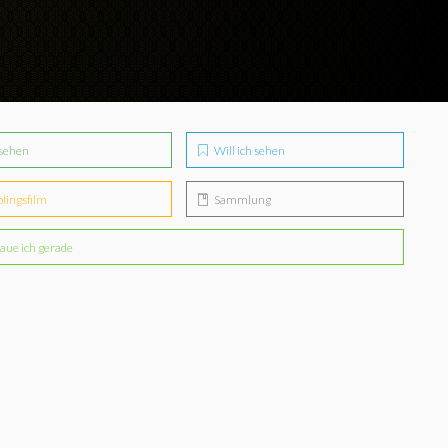
sehen
Will ich sehen
blingsfilm
Sammlung
aue ich gerade