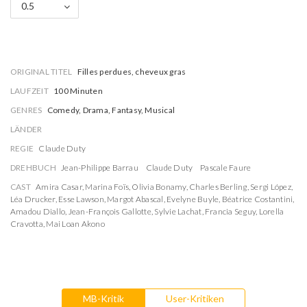
0.5
ORIGINAL TITEL
Filles perdues, cheveux gras
LAUFZEIT
100 Minuten
GENRES
Comedy, Drama, Fantasy, Musical
LÄNDER
REGIE
Claude Duty
DREHBUCH
Jean-Philippe Barrau
Claude Duty
Pascale Faure
CAST
Amira Casar
,
Marina Foïs
,
Olivia Bonamy
,
Charles Berling
,
Sergi López
,
Léa Drucker
,
Esse Lawson
,
Margot Abascal
,
Evelyne Buyle
,
Béatrice Costantini
,
Amadou Diallo
,
Jean-François Gallotte
,
Sylvie Lachat
,
Francia Seguy
,
Lorella
Cravotta
,
Mai Loan Akono
MB-Kritik
User-Kritiken