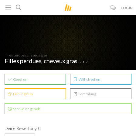
LOGIN
Filles perdues, cheveux gras
Filles perdues, cheveux gras
(2002)
Gesehen
Will ich sehen
Lieblingsfilm
Sammlung
Schaue ich gerade
Deine Bewertung: 0