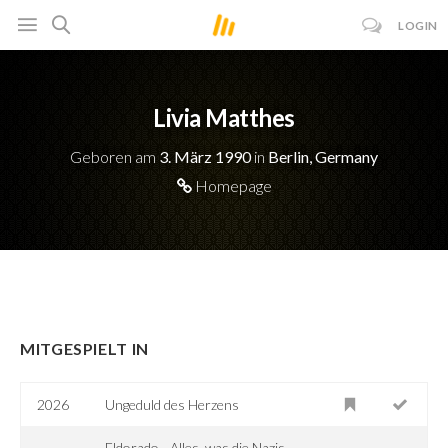
LOGIN
Livia Matthes
Geboren am
3. März 1990
in
Berlin, Germany
Homepage
MITGESPIELT IN
2026
Ungeduld des Herzens
Eldorado - Alles, was die Nazis