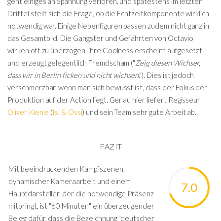
geht einiges an Spannung verloren, und spätestens im letzten
Drittel stellt sich die Frage, ob die Echtzeitkomponente wirklich
notwendig war. Einige Nebenfiguren passen zudem nicht ganz in
das Gesamtbild. Die Gangster und Gefährten von Octavio
wirken oft zu überzogen, ihre Coolness erscheint aufgesetzt
und erzeugt gelegentlich Fremdscham ("
Zeig diesen Wichser,
dass wir in Berlin ficken und nicht wichsen
."). Dies ist jedoch
verschmerzbar, wenn man sich bewusst ist, dass der Fokus der
Produktion auf der Action liegt. Genau hier liefert Regisseur
Oliver Kienle
(
Isi & Ossi
) und sein Team sehr gute Arbeit ab.
FAZIT
Mit beeindruckenden Kampfszenen,
dynamischer Kameraarbeit und einem
7.0
Hauptdarsteller, der die notwendige Präsenz
mitbringt, ist "60 Minuten" ein überzeugender
Beleg dafür, dass die Bezeichnung "deutscher