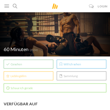
LOGIN
60 Minuten
(2024)
Gesehen
Will ich sehen
Lieblingsfilm
Sammlung
Schaue ich gerade
VERFÜGBAR AUF