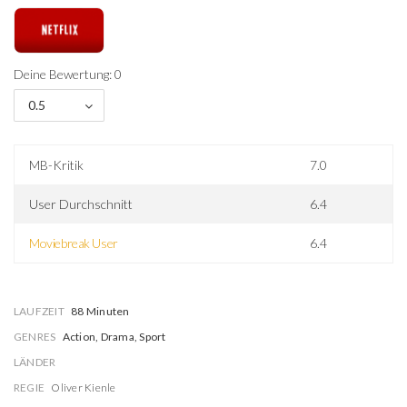
Deine Bewertung: 0
0.5
MB-Kritik
7.0
User Durchschnitt
6.4
Moviebreak User
6.4
LAUFZEIT
88 Minuten
GENRES
Action, Drama, Sport
LÄNDER
REGIE
Oliver Kienle