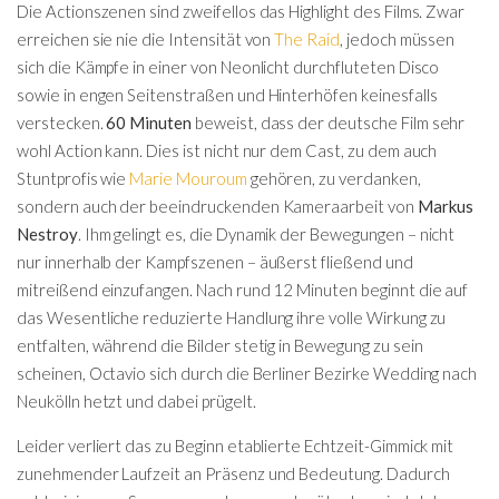
Die Actionszenen sind zweifellos das Highlight des Films. Zwar
erreichen sie nie die Intensität von
The Raid
, jedoch müssen
sich die Kämpfe in einer von Neonlicht durchfluteten Disco
sowie in engen Seitenstraßen und Hinterhöfen keinesfalls
verstecken.
60 Minuten
beweist, dass der deutsche Film sehr
wohl Action kann. Dies ist nicht nur dem Cast, zu dem auch
Stuntprofis wie
Marie Mouroum
gehören, zu verdanken,
sondern auch der beeindruckenden Kameraarbeit von
Markus
Nestroy
. Ihm gelingt es, die Dynamik der Bewegungen – nicht
nur innerhalb der Kampfszenen – äußerst fließend und
mitreißend einzufangen. Nach rund 12 Minuten beginnt die auf
das Wesentliche reduzierte Handlung ihre volle Wirkung zu
entfalten, während die Bilder stetig in Bewegung zu sein
scheinen, Octavio sich durch die Berliner Bezirke Wedding nach
Neukölln hetzt und dabei prügelt.
Leider verliert das zu Beginn etablierte Echtzeit-Gimmick mit
zunehmender Laufzeit an Präsenz und Bedeutung. Dadurch