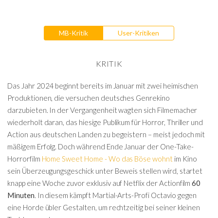
MB-Kritik
User-Kritiken
KRITIK
Das Jahr 2024 beginnt bereits im Januar mit zwei heimischen
Produktionen, die versuchen deutsches Genrekino
darzubieten. In der Vergangenheit wagten sich Filmemacher
wiederholt daran, das hiesige Publikum für Horror, Thriller und
Action aus deutschen Landen zu begeistern – meist jedoch mit
mäßigem Erfolg. Doch während Ende Januar der One-Take-
Horrorfilm
Home Sweet Home - Wo das Böse wohnt
im Kino
sein Überzeugungsgeschick unter Beweis stellen wird, startet
knapp eine Woche zuvor exklusiv auf Netflix der Actionfilm
60
Minuten
. In diesem kämpft Martial-Arts-Profi Octavio gegen
eine Horde übler Gestalten, um rechtzeitig bei seiner kleinen