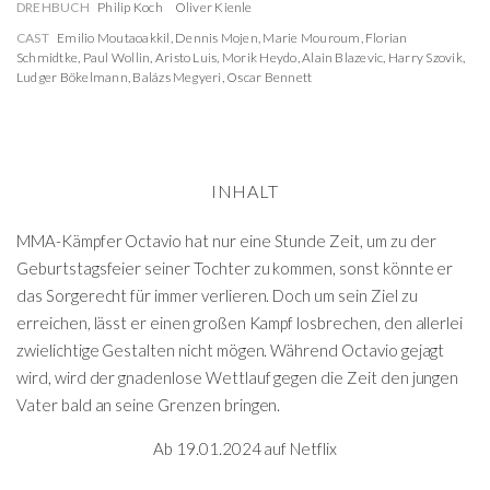
DREHBUCH
Philip Koch
Oliver Kienle
CAST
Emilio Moutaoakkil
,
Dennis Mojen
,
Marie Mouroum
,
Florian
Schmidtke
,
Paul Wollin
,
Aristo Luis
,
Morik Heydo
,
Alain Blazevic
,
Harry Szovik
,
Ludger Bökelmann
,
Balázs Megyeri
,
Oscar Bennett
INHALT
MMA-Kämpfer Octavio hat nur eine Stunde Zeit, um zu der
Geburtstagsfeier seiner Tochter zu kommen, sonst könnte er
das Sorgerecht für immer verlieren. Doch um sein Ziel zu
erreichen, lässt er einen großen Kampf losbrechen, den allerlei
zwielichtige Gestalten nicht mögen. Während Octavio gejagt
wird, wird der gnadenlose Wettlauf gegen die Zeit den jungen
Vater bald an seine Grenzen bringen.
Ab 19.01.2024 auf Netflix