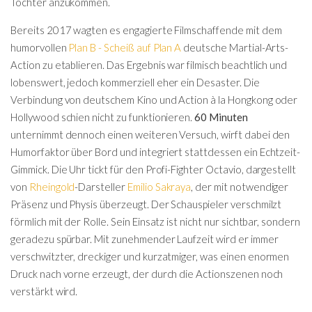
Tochter anzukommen.
Bereits 2017 wagten es engagierte Filmschaffende mit dem
humorvollen
Plan B - Scheiß auf Plan A
deutsche Martial-Arts-
Action zu etablieren. Das Ergebnis war filmisch beachtlich und
lobenswert, jedoch kommerziell eher ein Desaster. Die
Verbindung von deutschem Kino und Action à la Hongkong oder
Hollywood schien nicht zu funktionieren.
60 Minuten
unternimmt dennoch einen weiteren Versuch, wirft dabei den
Humorfaktor über Bord und integriert stattdessen ein Echtzeit-
Gimmick. Die Uhr tickt für den Profi-Fighter Octavio, dargestellt
von
Rheingold
-Darsteller
Emilio Sakraya
, der mit notwendiger
Präsenz und Physis überzeugt. Der Schauspieler verschmilzt
förmlich mit der Rolle. Sein Einsatz ist nicht nur sichtbar, sondern
geradezu spürbar. Mit zunehmender Laufzeit wird er immer
verschwitzter, dreckiger und kurzatmiger, was einen enormen
Druck nach vorne erzeugt, der durch die Actionszenen noch
verstärkt wird.