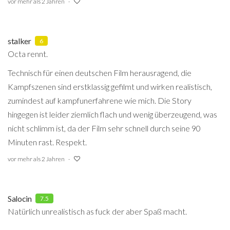
vor mehr als 2 Jahren
stalker
6
Octa rennt.
Technisch für einen deutschen Film herausragend, die
Kampfszenen sind erstklassig gefilmt und wirken realistisch,
zumindest auf kampfunerfahrene wie mich. Die Story
hingegen ist leider ziemlich flach und wenig überzeugend, was
nicht schlimm ist, da der Film sehr schnell durch seine 90
Minuten rast. Respekt.
vor mehr als 2 Jahren
Salocin
7.5
Natürlich unrealistisch as fuck der aber Spaß macht.