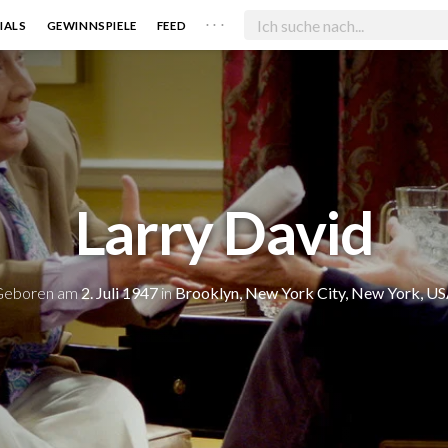
. . .
IALS
GEWINNSPIELE
FEED
Larry David
Geboren am
2. Juli 1947
in
Brooklyn, New York City, New York, U