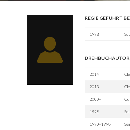
REGIE GEFÜHRT BE
1998
So
DREHBUCHAUTOR 
2014
Cle
2013
Cle
2000–
Cu
1998
So
1990–1998
Sei