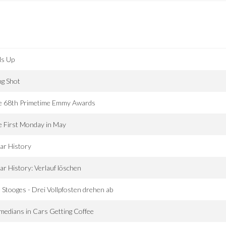
ls Up
ng Shot
e 68th Primetime Emmy Awards
 First Monday in May
ar History
ar History: Verlauf löschen
 Stooges - Drei Vollpfosten drehen ab
edians in Cars Getting Coffee