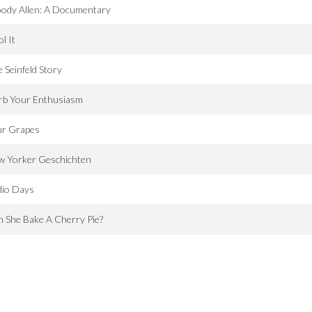
ody Allen: A Documentary
l It
 Seinfeld Story
rb Your Enthusiasm
ur Grapes
w Yorker Geschichten
dio Days
 She Bake A Cherry Pie?