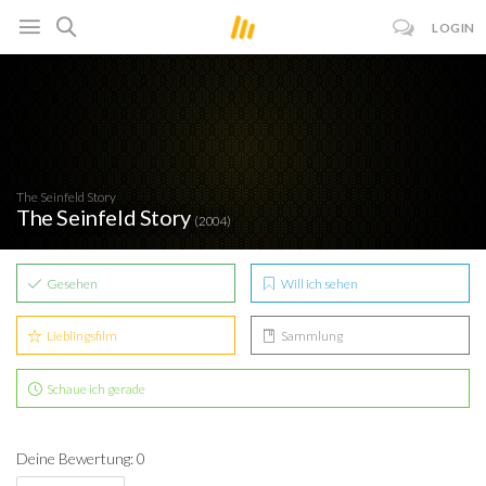
LOGIN
The Seinfeld Story
The Seinfeld Story
(2004)
Gesehen
Will ich sehen
Lieblingsfilm
Sammlung
Schaue ich gerade
Deine Bewertung: 0