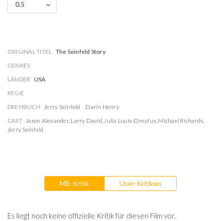
0.5
ORIGINAL TITEL
The Seinfeld Story
GENRES
LÄNDER
USA
REGIE
DREHBUCH
Jerry Seinfeld
Darin Henry
CAST
Jason Alexander
,
Larry David
,
Julia Louis-Dreyfus
,
Michael Richards
,
Jerry Seinfeld
MB-Kritik
User-Kritiken
Es liegt noch keine offizielle Kritik für diesen Film vor.