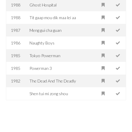
1988
Ghost Hospital
1988
Tit gaap mou dik maa lei aa
1987
Meng gui cha guan
1986
Naughty Boys
1985
Tokyo Powerman
1985
Powerman 3
1982
The Dead And The Deadly
Shen tui mi zong shou