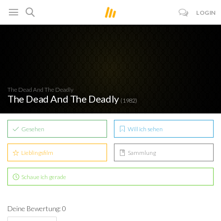
LOGIN
The Dead And The Deadly
The Dead And The Deadly
(1982)
Gesehen
Will ich sehen
Lieblingsfilm
Sammlung
Schaue ich gerade
Deine Bewertung: 0