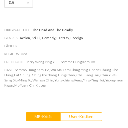
0.5
ORIGINAL TITEL
The Dead And The Deadly
GENRES
Action, Sci-Fi, Comedy, Fantasy, Foreign
LÄNDER
REGIE
Wu Ma
DREHBUCH
Barry Wong Ping-Yiu
Sammo Hung Kam-Bo
CAST
Sammo Hung Kam-Bo
,
Wu Ma
,
Lam Ching-Ying
,
Cherie Chung Cho-
Hung
,
Fat Chung
,
Ching Po Chang
,
Lung Chan
,
Chau Sang Lau
,
Chin Yuet-
Sang
,
Siu-Ming To
,
Wellson Chin
,
Yung-chiang Peng
,
Ying-Ying Hui
,
Yeong-mun
Kwon
,
Mo Yuen
,
Chi Kit Lee
MB-Kritik
User-Kritiken