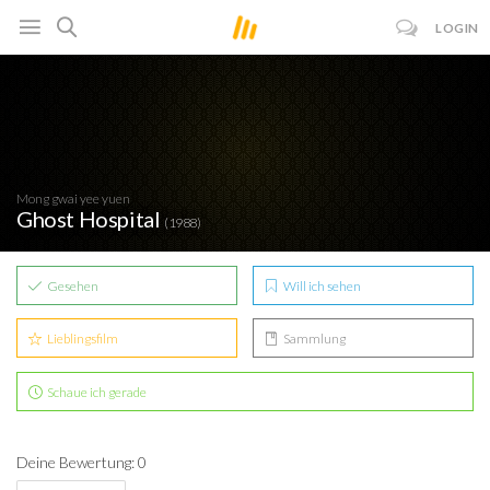
LOGIN
Mong gwai yee yuen
Ghost Hospital
(1988)
Gesehen
Will ich sehen
Lieblingsfilm
Sammlung
Schaue ich gerade
Deine Bewertung: 0