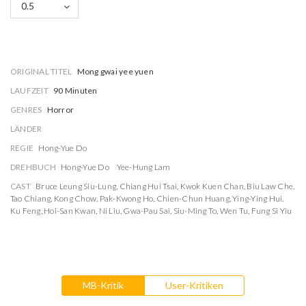
0.5
ORIGINAL TITEL
Mong gwai yee yuen
LAUFZEIT
90 Minuten
GENRES
Horror
LÄNDER
REGIE
Hong-Yue Do
DREHBUCH
Hong-Yue Do
Yee-Hung Lam
CAST
Bruce Leung Siu-Lung
,
Chiang Hui Tsai
,
Kwok Kuen Chan
,
Biu Law Che
,
Tao Chiang
,
Kong Chow
,
Pak-Kwong Ho
,
Chien-Chun Huang
,
Ying-Ying Hui
,
Ku Feng
,
Hoi-San Kwan
,
Ni Liu
,
Gwa-Pau Sai
,
Siu-Ming To
,
Wen Tu
,
Fung Si Yiu
MB-Kritik
User-Kritiken