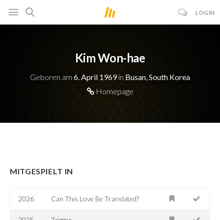
LOGIN
Kim Won-hae
Geboren am
6. April 1969
in
Busan, South Korea
Homepage
MITGESPIELT IN
2026
Can This Love Be Translated?
2025
Trigger