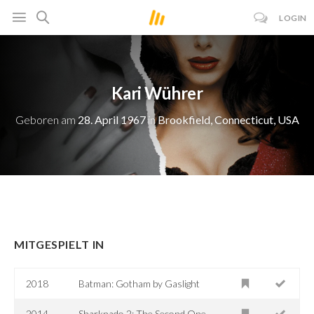
LOGIN
Kari Wührer
Geboren am
28. April 1967
in
Brookfield, Connecticut, USA
MITGESPIELT IN
2018
Batman: Gotham by Gaslight
2014
Sharknado 2: The Second One