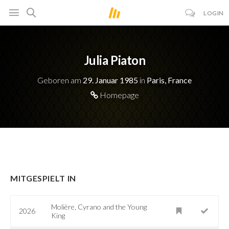
LOGIN
Julia Piaton
Geboren am
29. Januar 1985
in
Paris, France
Homepage
MITGESPIELT IN
Molière, Cyrano and the Young
2026
King