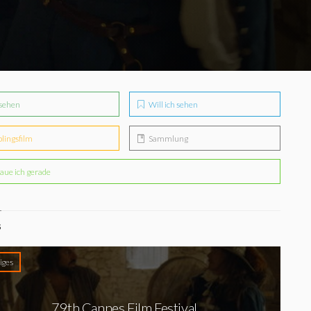
sehen
Will ich sehen
blingsfilm
Sammlung
aue ich gerade
S
iges
79th Cannes Film Festival