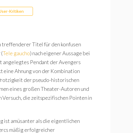
User-Kritiken
n treffenderer Titel für den konfusen
 (
Tele gaucho
) nach eigener Aussage bei
ert angelegtes Pendant der Avengers
t eine Ahnung von der Kombination
Protzigkeit der pseudo-historischen
amen eines großen Theater-Autoren und
Versuch, die zeitspezifischen Pointen in
 ist amüsanter als die eigentlichen
ercs mäßig erfolgreicher