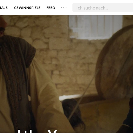
. . .
IALS
GEWINNSPIELE
FEED