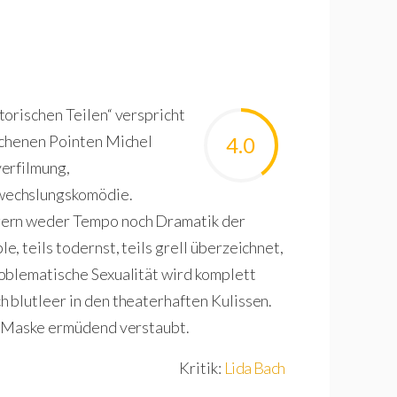
orischen Teilen“ verspricht
schenen Pointen Michel
4.0
erfilmung,
wechslungskomödie.
gern weder Tempo noch Dramatik der
 teils todernst, teils grell überzeichnet,
oblematische Sexualität wird komplett
 blutleer in den theaterhaften Kulissen.
en Maske ermüdend verstaubt.
Kritik:
Lida Bach