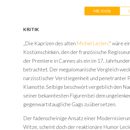
MB-Kritik
KRITIK
„Die Kaprizen des alten
Michel Leclerc
“ wäre ei
Kostümschinken, den der französische Regisseur
der Premiere in Cannes als ein im 17. Jahrhund
betrachtet. Der megalomanische Vergleich weck
narzisstischer Verstiegenheit und penetranter 
Klamotte. Selbige beschwört vergeblich den N
seiner bekanntesten Figuren bei dem ungelenken 
gegenwartstaugliche Gags zu übersetzen.
Der fadenscheinige Ansatz einer Modernisierung
Witze, scheint doch der reaktionäre Humor Lecl