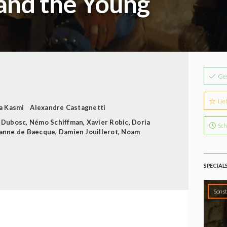
and the Young
Ge
Lie
a Kasmi
Alexandre Castagnetti
 Dubosc
,
Némo Schiffman
,
Xavier Robic
,
Doria
Sch
anne de Baecque
,
Damien Jouillerot
,
Noam
SPECIAL
Sonst