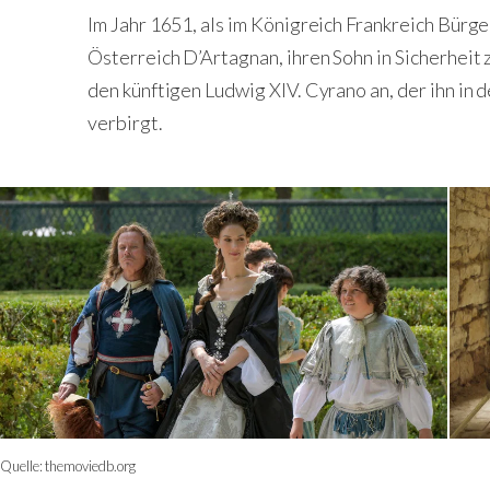
Im Jahr 1651, als im Königreich Frankreich Bürg
Österreich D’Artagnan, ihren Sohn in Sicherheit
den künftigen Ludwig XIV. Cyrano an, der ihn in
verbirgt.
Quelle:
themoviedb.org