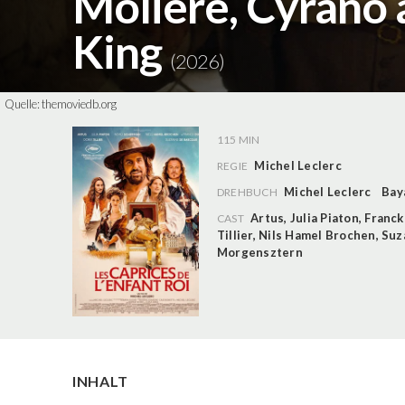
Molière, Cyrano 
King
(2026)
Quelle:
themoviedb.org
115 MIN
Michel Leclerc
REGIE
Michel Leclerc
Bay
DREHBUCH
Artus
,
Julia Piaton
,
Franck
CAST
Tillier
,
Nils Hamel Brochen
,
Suz
Morgensztern
INHALT