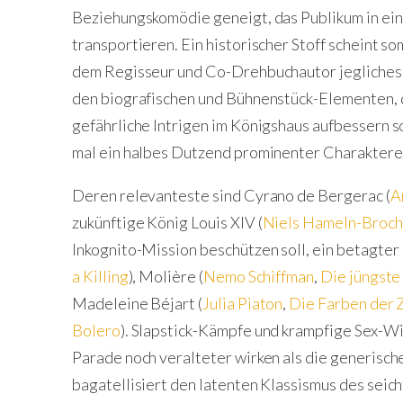
Beziehungskomödie geneigt, das Publikum in ei
transportieren. Ein historischer Stoff scheint som
dem Regisseur und Co-Drehbuchautor jegliches G
den biografischen und Bühnenstück-Elementen,
gefährliche Intrigen im Königshaus aufbessern s
mal ein halbes Dutzend prominenter Charaktere
Deren relevanteste sind Cyrano de Bergerac (
A
zukünftige König Louis XIV (
Niels Hameln-Broc
Inkognito-Mission beschützen soll, ein betagter
a Killing
), Molière (
Nemo Schiffman
,
Die jüngste
Madeleine Béjart (
Julia Piaton
,
Die Farben der 
Bolero
). Slapstick-Kämpfe und krampfige Sex-Wi
Parade noch veralteter wirken als die generische
bagatellisiert den latenten Klassismus des seicht