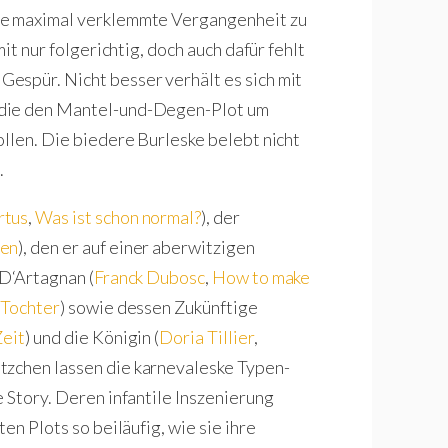
ne maximal verklemmte Vergangenheit zu
it nur folgerichtig, doch auch dafür fehlt
espür. Nicht besser verhält es sich mit
 die den Mantel-und-Degen-Plot um
ollen. Die biedere Burleske belebt nicht
.
rtus
,
Was ist schon normal?
), der
hen
), den er auf einer aberwitzigen
 D‘Artagnan (
Franck Dubosc
,
How to make
 Tochter
) sowie dessen Zukünftige
Zeit
) und die Königin (
Doria Tillier
,
tzchen lassen die karnevaleske Typen-
 Story. Deren infantile Inszenierung
en Plots so beiläufig, wie sie ihre