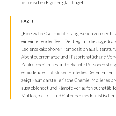
historischen Figuren glattbügelt.
FAZIT
„Eine wahre Geschichte - abgesehen von den hist
ein einleitender Text. Der beginnt die abgedro
Leclercs kakophoner Komposition aus Literaturv
Abenteuerromanze und Historienstück und Ver
Zahlreiche Genres und bekannte Personen stei
ermüdend einfallslosen Burleske. Deren Ensemble,
zeigt kaum darstellerische Chemie. Molières pr
ausgeblendet und Kämpfe verlaufen buchstäblich
Mutlos, blasiert und hinter der modernistisch