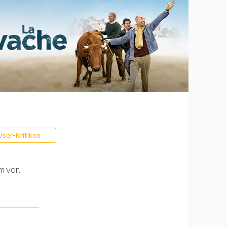
User-Kritiken
m vor.