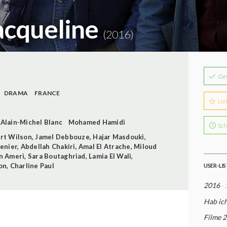
acqueline
(2016)
Ge
DRAMA
FRANCE
Lie
Alain-Michel Blanc
Mohamed Hamidi
Sch
rt Wilson
,
Jamel Debbouze
,
Hajar Masdouki
,
enier
,
Abdellah Chakiri
,
Amal El Atrache
,
Miloud
an Ameri
,
Sara Boutaghriad
,
Lamia El Wali
,
on
,
Charline Paul
USER-LI
2016
- 
Hab ic
Filme 