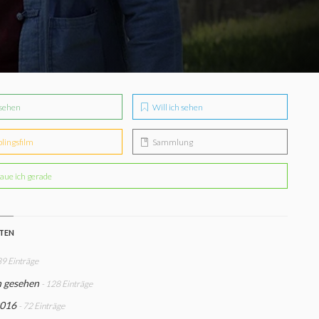
sehen
Will ich sehen
blingsfilm
Sammlung
aue ich gerade
STEN
39 Einträge
h gesehen
- 128 Einträge
2016
- 72 Einträge