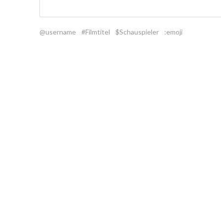
@username
#Filmtitel
$Schauspieler
:emoji