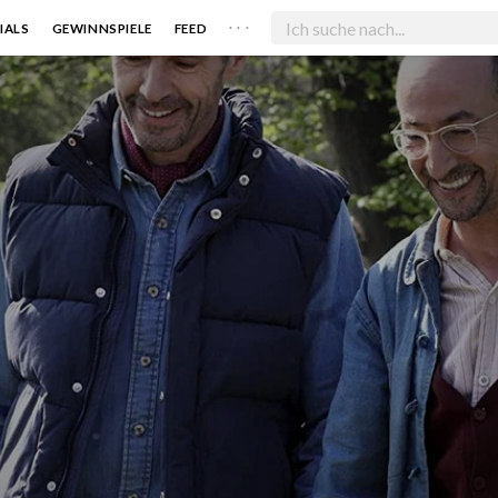
. . .
IALS
GEWINNSPIELE
FEED