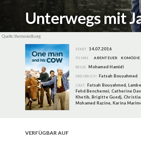
Unterwegs mit J
Quelle:
themoviedb.org
14.07.2016
START
91 MIN
ABENTEUER
KOMÖDIE
Mohamed Hamidi
REGIE
Fatsah Bouyahmed
DREHBUCH
Fatsah Bouyahmed
,
Lambe
CAST
Fehd Benchemsi
,
Catherine Dav
Khetib
,
Brigitte Guedj
,
Christi
Mohamed Razine
,
Karina Marim
VERFÜGBAR AUF