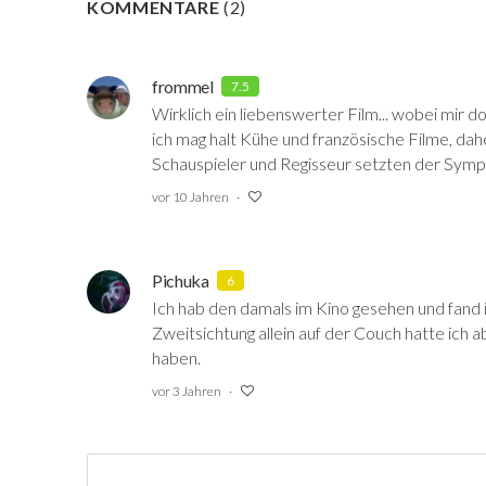
KOMMENTARE
(
2
)
frommel
7.5
Wirklich ein liebenswerter Film... wobei mir d
ich mag halt Kühe und französische Filme, da
Schauspieler und Regisseur setzten der Sympa
vor 10 Jahren
Pichuka
6
Ich hab den damals im Kino gesehen und fand ih
Zweitsichtung allein auf der Couch hatte ich 
haben.
vor 3 Jahren