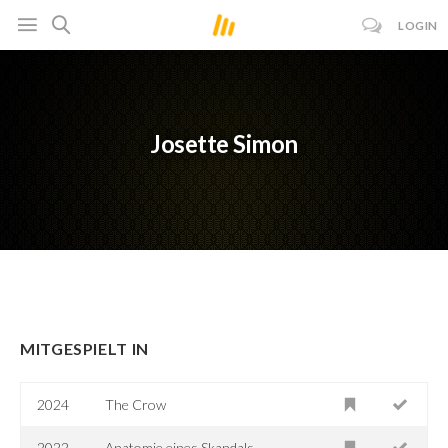
LOGIN
Josette Simon
MITGESPIELT IN
2024
The Crow
2022
Anatomie eines Skandals