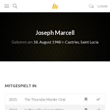
LOGIN
Joseph Marcell
Geboren am
18. August 1948
in
Castries, Saint Lucia
MITGESPIELT IN
2025
The Thursday Murder Club
2024
Hellboy: The Crooked Man