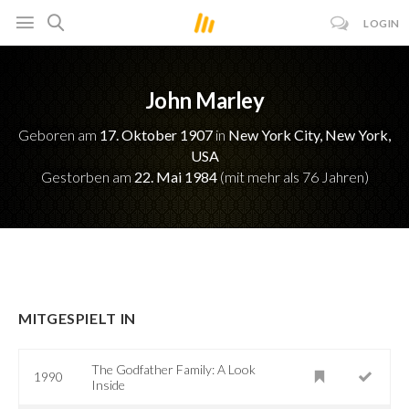
LOGIN
John Marley
Geboren am
17. Oktober 1907
in
New York City, New York,
USA
Gestorben am
22. Mai 1984
(mit mehr als 76 Jahren)
MITGESPIELT IN
The Godfather Family: A Look
1990
Inside