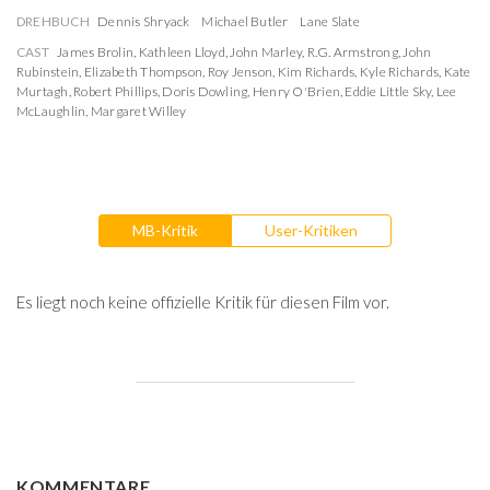
DREHBUCH
Dennis Shryack
Michael Butler
Lane Slate
CAST
James Brolin
,
Kathleen Lloyd
,
John Marley
,
R.G. Armstrong
,
John
Rubinstein
,
Elizabeth Thompson
,
Roy Jenson
,
Kim Richards
,
Kyle Richards
,
Kate
Murtagh
,
Robert Phillips
,
Doris Dowling
,
Henry O'Brien
,
Eddie Little Sky
,
Lee
McLaughlin
,
Margaret Willey
MB-Kritik
User-Kritiken
Es liegt noch keine offizielle Kritik für diesen Film vor.
KOMMENTARE