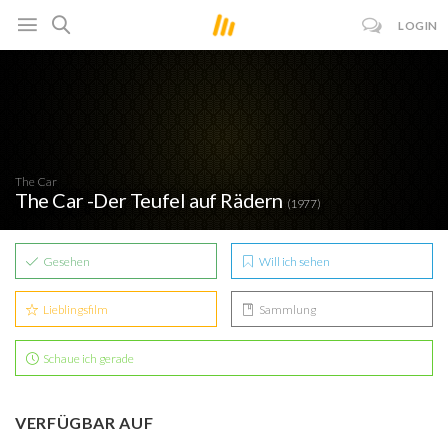
LOGIN
The Car
The Car -Der Teufel auf Rädern
(1977)
Gesehen
Will ich sehen
Lieblingsfilm
Sammlung
Schaue ich gerade
VERFÜGBAR AUF