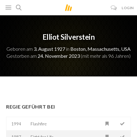
LOGIN
Elliot Silverstein
Geboren am
3. August 1927
in
Boston, Massachusetts, USA
Gestorben am
24. November 2023
(mit mehr als 96 Jahren)
REGIE GEFÜHRT BEI
1994
Flashfire
1987
Fight for Life