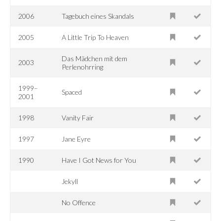
2006
Tagebuch eines Skandals
2005
A Little Trip To Heaven
Das Mädchen mit dem
2003
Perlenohrring
1999–
Spaced
2001
1998
Vanity Fair
1997
Jane Eyre
1990
Have I Got News for You
Jekyll
No Offence